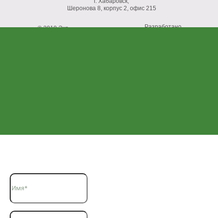
г. Хабаровск,
Шеронова 8, корпус 2, офис 215
Разработано
© 2019 Эко-
GranatSoft.ru
окна.
Форма обратной связи