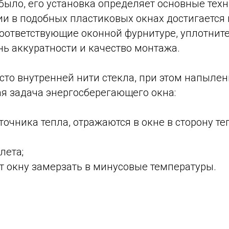
было, его установка определяет основные тех
и в подобных пластиковых окнах достигается 
 соответствующие оконной фурнитуре, уплотни
ень аккуратности и качество монтажа.
сто внутренней нити стекла, при этом напыле
ая задача энергосберегающего окна:
очника тепла, отражаются в окне в сторону те
лета;
т окну замерзать в минусовые температуры.